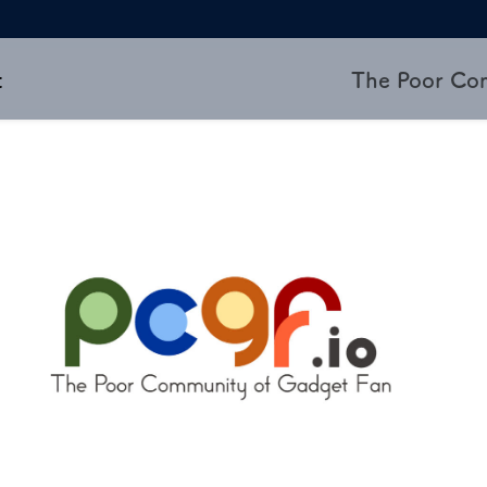
t
The Poor Co